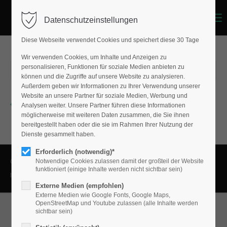
Menu
Datenschutzeinstellungen
Login
Diese Webseite verwendet Cookies und speichert diese 30 Tage
Benutzername
Wir verwenden Cookies, um Inhalte und Anzeigen zu
personalisieren, Funktionen für soziale Medien anbieten zu
2024-12-01 13:03
können und die Zugriffe auf unsere Website zu analysieren.
Außerdem geben wir Informationen zu Ihrer Verwendung unserer
Passwort
Website an unsere Partner für soziale Medien, Werbung und
Zurück
Analysen weiter. Unsere Partner führen diese Informationen
möglicherweise mit weiteren Daten zusammen, die Sie ihnen
bereitgestellt haben oder die sie im Rahmen Ihrer Nutzung der
Dienste gesammelt haben.
Anmelden
Erforderlich (notwendig)*
Notwendige Cookies zulassen damit der großteil der Website
Copyright 2026. All Rights Reserved.
Register
|
Lost your password?
funktioniert (einige Inhalte werden nicht sichtbar sein)
Impressum
Datenschutz
Externe Medien (empfohlen)
Support
Externe Medien wie Google Fonts, Google Maps,
OpenStreetMap und Youtube zulassen (alle Inhalte werden
Lorem ipsum dolor sit amet:
sichtbar sein)