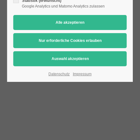
Statistik (erwünscht)
Google Analytics und Matomo Analytics zulassen
24h
/ 365days
We offer support for our customers
Mon - Fri 8:00am - 5:00pm
(GMT +1)
Get in touch
Datenschutz
Impressum
Cybersteel Inc.
376-293 City Road, Suite 600
San Francisco, CA 94102
Have any questions?
+44 1234 567 890
Drop us a line